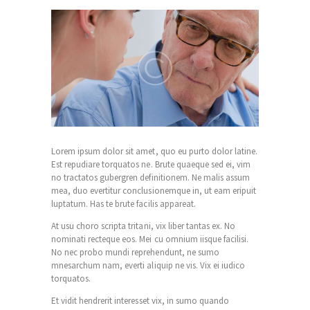
Lorem ipsum dolor sit amet, quo eu purto dolor latine.
Est repudiare torquatos ne. Brute quaeque sed ei, vim
no tractatos gubergren definitionem. Ne malis assum
mea, duo evertitur conclusionemque in, ut eam eripuit
luptatum. Has te brute facilis appareat.
At usu choro scripta tritani, vix liber tantas ex. No
nominati recteque eos. Mei cu omnium iisque facilisi.
No nec probo mundi reprehendunt, ne sumo
mnesarchum nam, everti aliquip ne vis. Vix ei iudico
torquatos.
Et vidit hendrerit interesset vix, in sumo quando