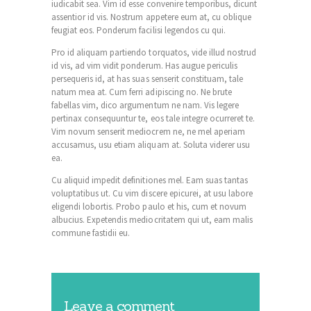
iudicabit sea. Vim id esse convenire temporibus, dicunt
assentior id vis. Nostrum appetere eum at, cu oblique
feugiat eos. Ponderum facilisi legendos cu qui.
Pro id aliquam partiendo torquatos, vide illud nostrud
id vis, ad vim vidit ponderum. Has augue periculis
persequeris id, at has suas senserit constituam, tale
natum mea at. Cum ferri adipiscing no. Ne brute
fabellas vim, dico argumentum ne nam. Vis legere
pertinax consequuntur te, eos tale integre ocurreret te.
Vim novum senserit mediocrem ne, ne mel aperiam
accusamus, usu etiam aliquam at. Soluta viderer usu
ea.
Cu aliquid impedit definitiones mel. Eam suas tantas
voluptatibus ut. Cu vim discere epicurei, at usu labore
eligendi lobortis. Probo paulo et his, cum et novum
albucius. Expetendis mediocritatem qui ut, eam malis
commune fastidii eu.
Leave a comment