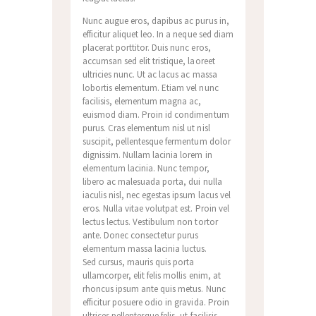
Nunc augue eros, dapibus ac purus in,
efficitur aliquet leo. In a neque sed diam
placerat porttitor. Duis nunc eros,
accumsan sed elit tristique, laoreet
ultricies nunc. Ut ac lacus ac massa
lobortis elementum. Etiam vel nunc
facilisis, elementum magna ac,
euismod diam. Proin id condimentum
purus. Cras elementum nisl ut nisl
suscipit, pellentesque fermentum dolor
dignissim. Nullam lacinia lorem in
elementum lacinia. Nunc tempor,
libero ac malesuada porta, dui nulla
iaculis nisl, nec egestas ipsum lacus vel
eros. Nulla vitae volutpat est. Proin vel
lectus lectus. Vestibulum non tortor
ante. Donec consectetur purus
elementum massa lacinia luctus.
Sed cursus, mauris quis porta
ullamcorper, elit felis mollis enim, at
rhoncus ipsum ante quis metus. Nunc
efficitur posuere odio in gravida. Proin
ultrices pellentesque felis, ut facilisis