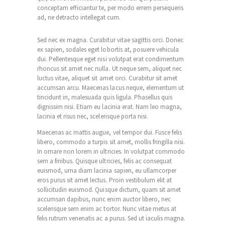
conceptam efficiantur te, per modo errem persequeris
ad, ne detracto intellegat cum.
Sed nec ex magna. Curabitur vitae sagittis orci. Donec
ex sapien, sodales eget lobortis at, posuere vehicula
dui. Pellentesque eget nisi volutpat erat condimentum
rhoncus sit amet nec nulla. Ut neque sem, aliquet nec
luctus vitae, aliquet sit amet orci. Curabitur sit amet
accumsan arcu. Maecenas lacus neque, elementum ut
tincidunt in, malesuada quis ligula. Phasellus quis
dignissim nisi. Etiam eu lacinia erat. Nam leo magna,
lacinia et risus nec, scelerisque porta nisi.
Maecenas ac mattis augue, vel tempor dui. Fusce felis
libero, commodo a turpis sit amet, mollis fringilla nisi.
In ornare non lorem in ultricies. In volutpat commodo
sem a finibus. Quisque ultricies, felis ac consequat
euismod, urna diam lacinia sapien, eu ullamcorper
eros purus sit amet lectus. Proin vestibulum elit at
sollicitudin euismod. Quisque dictum, quam sit amet
accumsan dapibus, nunc enim auctor libero, nec
scelerisque sem enim ac tortor. Nunc vitae metus at
felis rutrum venenatis ac a purus. Sed ut iaculis magna.