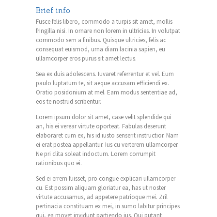
Brief info
Fusce felis libero, commodo a turpis sit amet, mollis
fringilla nisi. In ornare non lorem in ultricies. In volutpat
commodo sem a finibus. Quisque ultricies, felis ac
consequat euismod, urna diam lacinia sapien, eu
ullamcorper eros purus sit amet lectus.
Sea ex duis adolescens. Iuvaret referrentur et vel. Eum
paulo luptatum te, sit aeque accusam efficiendi ex.
Oratio posidonium at mel. Eam modus sententiae ad,
eos te nostrud scribentur.
Lorem ipsum dolor sit amet, case velit splendide qui
an, his ei verear virtute oporteat. Fabulas deserunt
elaboraret cum ex, his id iusto senserit instructior. Nam
ei erat postea appellantur. Ius cu verterem ullamcorper.
Ne pri clita soleat indoctum. Lorem corrumpit
rationibus quo ei.
Sed ei errem fuisset, pro congue explicari ullamcorper
cu. Est possim aliquam gloriatur ea, has ut noster
virtute accusamus, ad appetere patrioque mei. Zril
pertinacia constituam ex mei, in sumo labitur principes
qui, ea movet invidunt partiendo ius. Qui putant