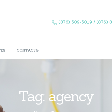
HOME
ABOUT US
(876) 509-5019 / (876) 
SERVICES
CONTACTS
CES
CONTACTS
Tag: agency