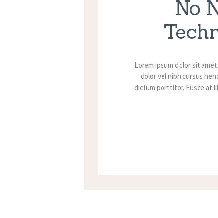
No N
Techn
Lorem ipsum dolor sit amet
dolor vel nibh cursus hend
dictum porttitor. Fusce at l