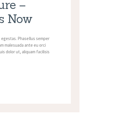
ure –
rs Now
t egestas. Phasellus semper
quam malesuada ante eu orci
s dolor ut, aliquam facilisis